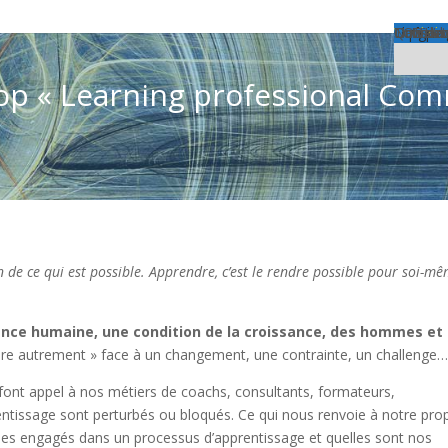
Menu
Accueil
PRESTA
ANALYS
FORMAT
Formatio
Cours 10
APPLICA
Formatio
ATELIE
Facilita
Changem
Comment 
Constitu
La T.O.B
APPROC
ATELIE
Explore
Atelier 
Les cons
Coaching
Elargir 
Worksho
SUPERV
GROUPE
Groupe 
ACCOMP
ACCOMP
PILOTE
TOBLa
Qui som
Newslet
Liens
Lieu d’ac
Contact
p « Learning professional Com
n de ce qui est possible. Apprendre, c’est le rendre possible pour soi-m
sance humaine, une condition de la croissance, des hommes et
aire autrement » face à un changement, une contrainte, un challenge…
font appel à nos métiers de coachs, consultants, formateurs,
ntissage sont perturbés ou bloqués. Ce qui nous renvoie à notre pro
s engagés dans un processus d’apprentissage et quelles sont nos